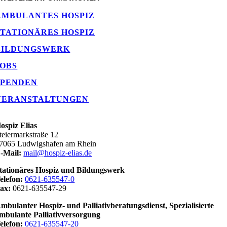
AMBULANTES HOSPIZ
STATIONÄRES HOSPIZ
BILDUNGSWERK
JOBS
SPENDEN
VERANSTALTUNGEN
ospiz Elias
teiermarkstraße 12
7065 Ludwigshafen am Rhein
-Mail:
mail@hospiz-elias.de
tationäres Hospiz und Bildungswerk
elefon:
0621-635547-0
ax:
0621-635547-29
mbulanter Hospiz- und Palliativberatungsdienst,
Spezialisierte
mbulante
Palliativversorgung
elefon:
0621-635547-20