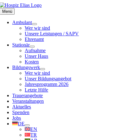
Zum
Inhalt
Menü
springen
Ambulant
Wer wir sind
Unsere Leistungen / SAPV
Ehrenamt
Stationär
Aufnahme
Unser Haus
Kosten
Bildungswerk
Wer wir sind
Unser Bildungsangebot
Jahresprogramm 2026
Letzte Hilfe
Trauerangebote
Veranstaltungen
Aktuelles
Spenden
Jobs
DE
EN
TR