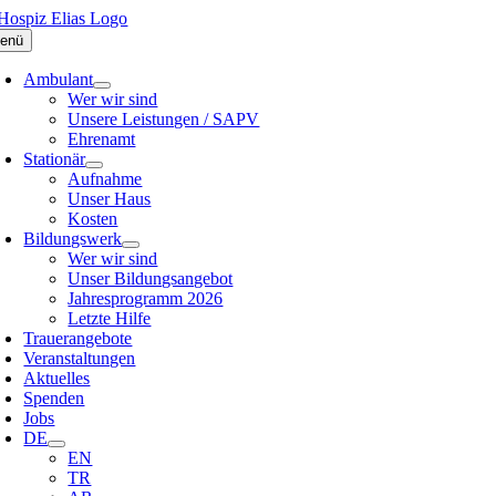
Zum
Inhalt
enü
springen
Ambulant
Wer wir sind
Unsere Leistungen / SAPV
Ehrenamt
Stationär
Aufnahme
Unser Haus
Kosten
Bildungswerk
Wer wir sind
Unser Bildungsangebot
Jahresprogramm 2026
Letzte Hilfe
Trauerangebote
Veranstaltungen
Aktuelles
Spenden
Jobs
DE
EN
TR