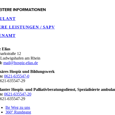
EITERE INFORMATIONEN
ULANT
RE LEISTUNGEN / SAPV
ENAMT
 Elias
markstraße 12
 Ludwigshafen am Rhein
l:
mail@hospiz-elias.de
onäres Hospiz und Bildungswerk
n:
0621-635547-0
621-635547-29
nter Hospiz- und Palliativberatungsdienst,
Spezialisierte ambula
n:
0621-635547-20
621-635547-29
Ihr Weg zu uns
360° Rundgang