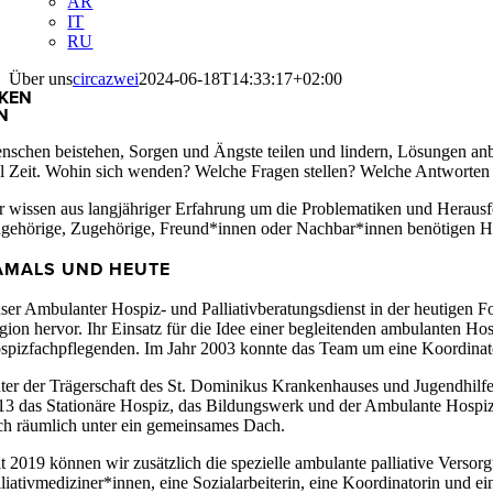
AR
IT
RU
Über uns
circazwei
2024-06-18T14:33:17+02:00
KEN
N
nschen beistehen, Sorgen und Ängste teilen und lindern, Lösungen anb
el Zeit. Wohin sich wenden? Welche Fragen stellen? Welche Antworten
r wissen aus langjähriger Erfahrung um die Problematiken und Herausfo
gehörige, Zugehörige, Freund*innen oder Nachbar*innen benötigen Hilf
AMALS UND HEUTE
ser Ambulanter Hospiz- und Palliativberatungsdienst in der heutigen
gion hervor. Ihr Einsatz für die Idee einer begleitenden ambulanten Ho
spizfachpflegenden. Im Jahr 2003 konnte das Team um eine Koordinato
ter der Trägerschaft des St. Dominikus Krankenhauses und Jugendhilf
13 das Stationäre Hospiz, das Bildungswerk und der Ambulante Hospiz-
ch räumlich unter ein gemeinsames Dach.
it 2019 können wir zusätzlich die spezielle ambulante palliative Verso
lliativmediziner*innen, eine Sozialarbeiterin, eine Koordinatorin und 