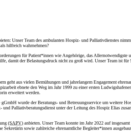
ieten: Unser Team des ambulanten Hospiz- und Palliativdienstes nimmt
 als hilfreich wahrnehmen?
rderungen für Patient*innen wie Angehörige, das Allernotwendigste un
e, damit der Belastungsdruck nicht zu groß wird. Unser Team ist für 
 Form geht aus vielen Bemühungen und jahrelangem Engagement ehrenam
spizarbeit ebnete den Weg im Jahr 1999 zu einer ersten Ludwigshafener
rin erweitert werden.
e gGmbH wurde der Beratungs- und Betreuungsservice um weitere Hospi
 und Palliativberatungsdienst unter der Leitung des Hospiz Elias zu
rgung
(SAPV)
anbieten. Unser Team konnte im Jahr 2022 auf insgesamt 7
eine Sekretärin sowie zahlreiche ehrenamtliche Begleiter*innen ausgebau