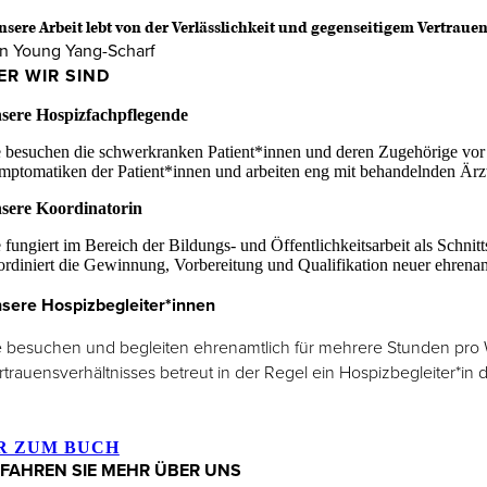
nsere Arbeit lebt von der Verlässlichkeit und gegenseitigem Vertrauen
n Young Yang-Scharf
ER WIR SIND
sere Hospizfachpflegende
e besuchen die schwerkranken Patient*innen und deren Zugehörige vor O
mptomatiken der Patient*innen und arbeiten eng mit behandelnden Är
sere Koordinatorin
e fungiert im Bereich der Bildungs- und Öffentlichkeitsarbeit als Schn
ordiniert die Gewinnung, Vorbereitung und Qualifikation neuer ehrenam
sere Hospizbegleiter*innen
e besuchen und begleiten ehrenamtlich für mehrere Stunden pr
rtrauensverhältnisses betreut in der Regel ein Hospizbegleiter*i
R ZUM BUCH
FAHREN SIE MEHR ÜBER UNS