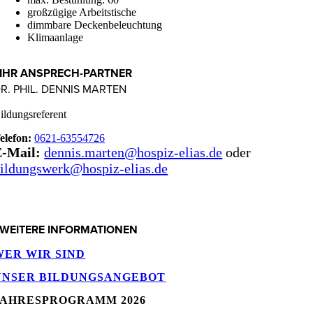
großzügige Arbeitstische
dimmbare Deckenbeleuchtung
Klimaanlage
IHR ANSPRECH-PARTNER
R. PHIL. DENNIS MARTEN
ildungsreferent
elefon:
0621-63554726
E-Mail:
dennis.marten@hospiz-elias.de
oder
ildungswerk@hospiz-elias.de
WEITERE INFORMATIONEN
WER WIR SIND
UNSER BILDUNGSANGEBOT
JAHRESPROGRAMM 2026