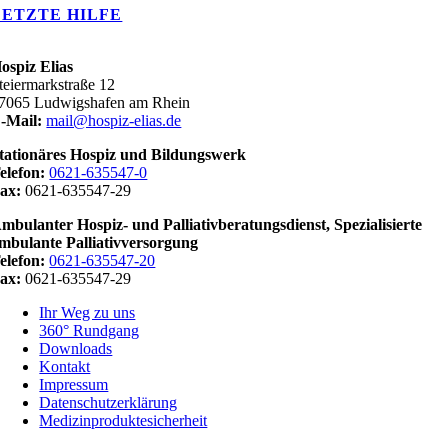
LETZTE HILFE
ospiz Elias
teiermarkstraße 12
7065 Ludwigshafen am Rhein
-Mail:
mail@hospiz-elias.de
tationäres Hospiz und Bildungswerk
elefon:
0621-635547-0
ax:
0621-635547-29
mbulanter Hospiz- und Palliativberatungsdienst,
Spezialisierte
mbulante
Palliativversorgung
elefon:
0621-635547-20
ax:
0621-635547-29
Ihr Weg zu uns
360° Rundgang
Downloads
Kontakt
Impressum
Datenschutzerklärung
Medizinproduktesicherheit