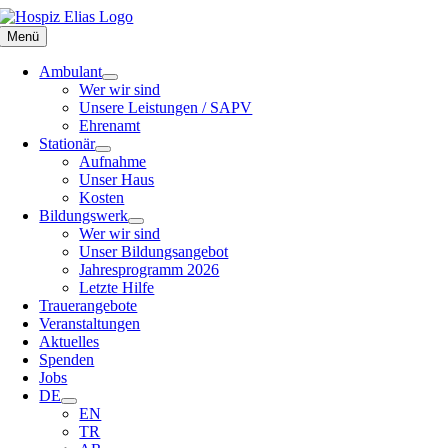
Zum
Inhalt
Menü
springen
Ambulant
Wer wir sind
Unsere Leistungen / SAPV
Ehrenamt
Stationär
Aufnahme
Unser Haus
Kosten
Bildungswerk
Wer wir sind
Unser Bildungsangebot
Jahresprogramm 2026
Letzte Hilfe
Trauerangebote
Veranstaltungen
Aktuelles
Spenden
Jobs
DE
EN
TR