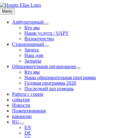
Skip
to
Menü
content
Амбулаторный
Кто мы
Наши услуги / SAPV
Волонтерство
Стационарный
Запись
Наш дом
Затраты
Образовательная организация
Кто мы
Наша образовательная программа
Годовая программа 2026
Последний раз помощь
Работа с горем
события
Новости
Пожертвования
вакансии
RU
EN
DE