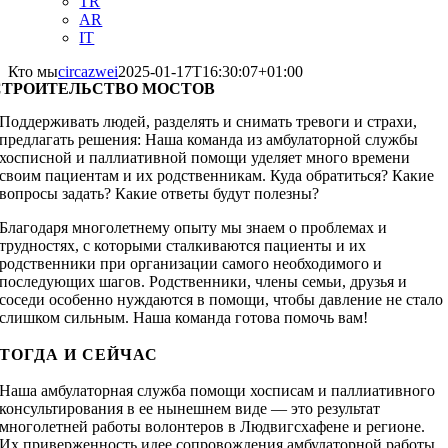
TR
AR
IT
Кто мы
circazwei
2025-01-17T16:30:07+01:00
СТРОИТЕЛЬСТВО МОСТОВ
Поддерживать людей, разделять и снимать тревоги и страхи,
предлагать решения: Наша команда из амбулаторной службы
хосписной и паллиативной помощи уделяет много времени
своим пациентам и их родственникам. Куда обратиться? Какие
вопросы задать? Какие ответы будут полезны?
Благодаря многолетнему опыту мы знаем о проблемах и
трудностях, с которыми сталкиваются пациенты и их
родственники при организации самого необходимого и
последующих шагов. Родственники, члены семьи, друзья и
соседи особенно нуждаются в помощи, чтобы давление не стало
слишком сильным. Наша команда готова помочь вам!
ТОГДА И СЕЙЧАС
Наша амбулаторная служба помощи хосписам и паллиативного
консультирования в ее нынешнем виде — это результат
многолетней работы волонтеров в Людвигсхафене и регионе.
Их приверженность идее сопровождения амбулаторной работы