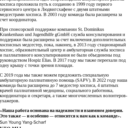
хосписа проложила путь к созданию в 1999 году первого
сервисного центра в Людвигсхафене с двумя штатными
медсестрами хосписа. В 2003 году команда была расширена за
счет координатора.
При спонсорской поддержке компании St. Dominikus
Krankenhaus und Jugendhilfe gGmbH служба консультирования и
поддержки была расширена за счет включения дополнительных
хосписных медсестер, пока, наконец, в 2013 году стационарный
хоспис, образовательный центр и амбулаторная служба хосписа
и паллиативного консультирования не были объединены под
руководством Hospiz Elias. В 2017 году мы также переехали под
одну крышу с точки зрения площади.
С 2019 года мы также можем предложить специальную
амбулаторную паллиативную помощь (SAPV). В 2022 году наша
команда была расширена до 7 медсестер хосписа, 4 штатных
врачей паллиативной медицины, социального работника,
координатора и секретаря, а также многочисленных волонтеров-
ухажеров.
«Наша работа основана на надежности и взаимном доверии.
Это также — и особенно — относится к нам как к команде».
Sun Young Yang-Scharf