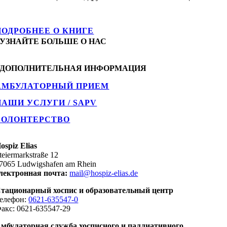
ПОДРОБНЕЕ О КНИГЕ
УЗНАЙТЕ БОЛЬШЕ О НАС
ДОПОЛНИТЕЛЬНАЯ ИНФОРМАЦИЯ
АМБУЛАТОРНЫЙ ПРИЕМ
НАШИ УСЛУГИ / SAPV
ВОЛОНТЕРСТВО
ospiz Elias
teiermarkstraße 12
7065 Ludwigshafen am Rhein
лектронная почта:
mail@hospiz-elias.de
тационарный хоспис и образовательный центр
елефон:
0621-635547-0
акс: 0621-635547-29
мбулаторная служба хосписного и паллиативного