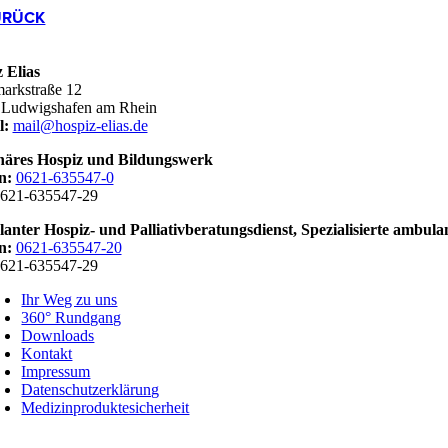
URÜCK
 Elias
markstraße 12
 Ludwigshafen am Rhein
l:
mail@hospiz-elias.de
onäres Hospiz und Bildungswerk
n:
0621-635547-0
621-635547-29
nter Hospiz- und Palliativberatungsdienst,
Spezialisierte ambula
n:
0621-635547-20
621-635547-29
Ihr Weg zu uns
360° Rundgang
Downloads
Kontakt
Impressum
Datenschutzerklärung
Medizinproduktesicherheit