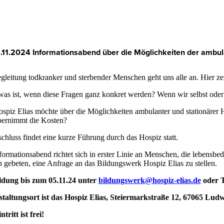
.11.2024 Informationsabend über die Möglichkeiten der ambu
gleitung todkranker und sterbender Menschen geht uns alle an. Hier zei
as ist, wenn diese Fragen ganz konkret werden? Wenn wir selbst ode
spiz Elias möchte über die Möglichkeiten ambulanter und stationärer
ernimmt die Kosten?
chluss findet eine kurze Führung durch das Hospiz statt.
formationsabend richtet sich in erster Linie an Menschen, die lebensbe
 gebeten, eine Anfrage an das Bildungswerk Hospiz Elias zu stellen.
dung bis zum 05.11.24 unter
bildungswerk@hospiz-elias.de
oder T
taltungsort ist das Hospiz Elias, Steiermarkstraße 12, 67065 Lud
tritt ist frei!