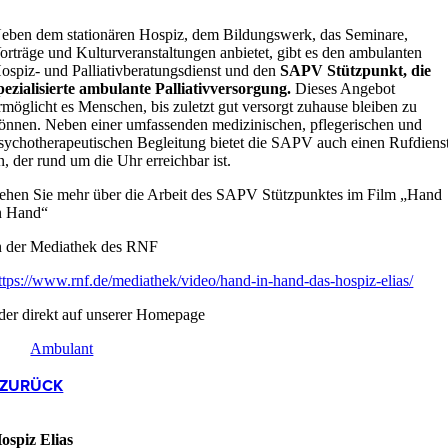
eben dem stationären Hospiz, dem Bildungswerk, das Seminare,
orträge und Kulturveranstaltungen anbietet, gibt es den ambulanten
ospiz- und Palliativberatungsdienst und den
SAPV Stützpunkt, die
pezialisierte ambulante Palliativversorgung.
Dieses Angebot
rmöglicht es Menschen, bis zuletzt gut versorgt zuhause bleiben zu
önnen. Neben einer umfassenden medizinischen, pflegerischen und
sychotherapeutischen Begleitung bietet die SAPV auch einen Rufdiens
n, der rund um die Uhr erreichbar ist.
ehen Sie mehr über die Arbeit des SAPV Stützpunktes im Film „Hand
n Hand“
n der Mediathek des RNF
ttps://www.rnf.de/mediathek/video/hand-in-hand-das-hospiz-elias/
der direkt auf unserer Homepage
Ambulant
ZURÜCK
ospiz Elias