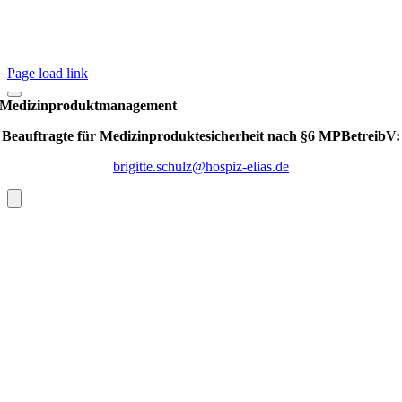
Page load link
Medizinproduktmanagement
Beauftragte für Medizinproduktesicherheit nach §6 MPBetreibV:
brigitte.schulz@hospiz-elias.de
Nach
oben