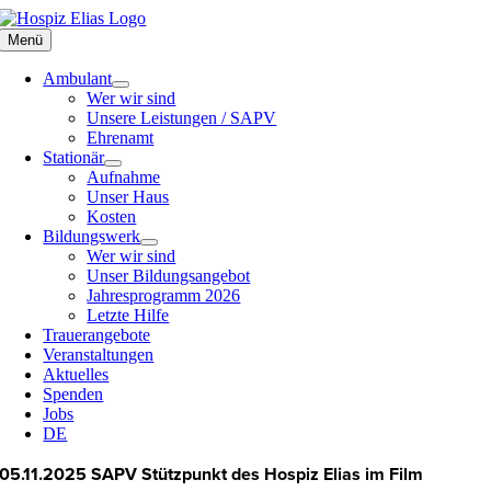
Zum
Inhalt
Menü
springen
Ambulant
Wer wir sind
Unsere Leistungen / SAPV
Ehrenamt
Stationär
Aufnahme
Unser Haus
Kosten
Bildungswerk
Wer wir sind
Unser Bildungsangebot
Jahresprogramm 2026
Letzte Hilfe
Trauerangebote
Veranstaltungen
Aktuelles
Spenden
Jobs
DE
05.11.2025 SAPV Stützpunkt des Hospiz Elias im Film