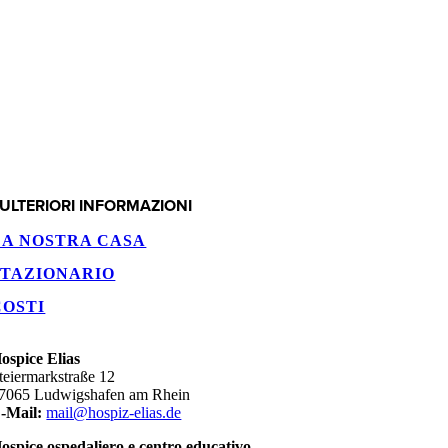
ULTERIORI INFORMAZIONI
LA NOSTRA CASA
STAZIONARIO
COSTI
ospice Elias
teiermarkstraße 12
7065 Ludwigshafen am Rhein
-Mail:
mail@hospiz-elias.de
ospice ospedaliero e centro educativo