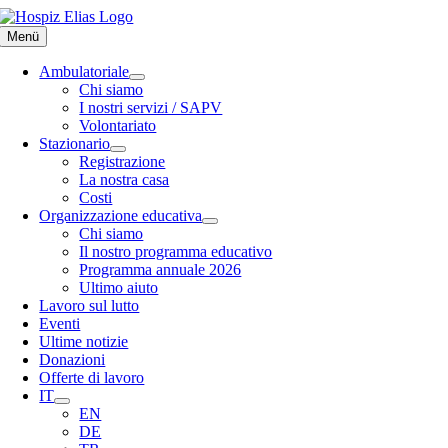
Skip
to
Menü
content
Ambulatoriale
Chi siamo
I nostri servizi / SAPV
Volontariato
Stazionario
Registrazione
La nostra casa
Costi
Organizzazione educativa
Chi siamo
Il nostro programma educativo
Programma annuale 2026
Ultimo aiuto
Lavoro sul lutto
Eventi
Ultime notizie
Donazioni
Offerte di lavoro
IT
EN
DE