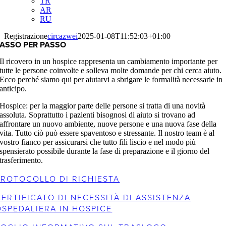
TR
AR
RU
Registrazione
circazwei
2025-01-08T11:52:03+01:00
ASSO PER PASSO
Il ricovero in un hospice rappresenta un cambiamento importante per
tutte le persone coinvolte e solleva molte domande per chi cerca aiuto.
Ecco perché siamo qui per aiutarvi a sbrigare le formalità necessarie in
anticipo.
Hospice: per la maggior parte delle persone si tratta di una novità
assoluta. Soprattutto i pazienti bisognosi di aiuto si trovano ad
affrontare un nuovo ambiente, nuove persone e una nuova fase della
vita. Tutto ciò può essere spaventoso e stressante. Il nostro team è al
vostro fianco per assicurarsi che tutto fili liscio e nel modo più
spensierato possibile durante la fase di preparazione e il giorno del
trasferimento.
PROTOCOLLO DI RICHIESTA
CERTIFICATO DI NECESSITÀ DI ASSISTENZA
OSPEDALIERA IN HOSPICE