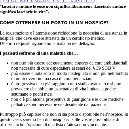
FOGLIO INFORMATIVO SUL TRASLOCO
“Lasciare andare le cose non significa liberarsene. Lasciarle andare
significa lasciarle in vita”.
COME OTTENERE UN POSTO IN UN HOSPICE?
La registrazione e l’ammissione richiedono la necessità di assistenza in
hospice, che deve essere attestata da un certificato medico.
Ulteriori requisiti riguardano la malattia nel dettaglio.
I pazienti soffrono di una malattia che…
non può più essere adeguatamente coperto da cure ambulatoriali
non necessita di cure ospedaliere ai sensi del § 39 SGB V
può essere curata solo in modo inadeguato o non più nell’ambito
di un ricovero in una casa di cura per anziani
è progressiva e ha già raggiunto uno stadio avanzato e si può
prevedere che abbia un’aspettativa di vita limitata a poche
settimane o pochi mesi
non c’è più alcuna prospettiva di guarigione e le cure mediche
palliative sono necessarie e/o desiderate dal paziente
Purtroppo può capitare che non ci sia posto disponibile nell’hospice. In
questo caso, saremo lieti di consigliarvi sulle vostre possibilità e di
offrirvi anche l’opzione di una lista d’attesa non vincolante.