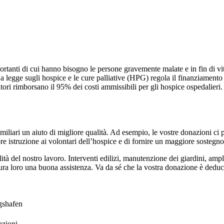
rtanti di cui hanno bisogno le persone gravemente malate e in fin di v
La legge sugli hospice e le cure palliative (HPG) regola il finanziamento 
tori rimborsano il 95% dei costi ammissibili per gli hospice ospedalieri. 
familiari un aiuto di migliore qualità. Ad esempio, le vostre donazioni c
 istruzione ai volontari dell’hospice e di fornire un maggiore sostegno a
alità del nostro lavoro. Interventi edilizi, manutenzione dei giardini, am
icura loro una buona assistenza. Va da sé che la vostra donazione è deduci
gshafen
azioni.