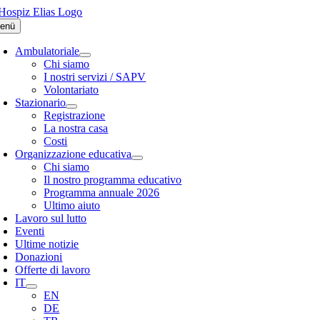
Skip
to
enü
content
Ambulatoriale
Chi siamo
I nostri servizi / SAPV
Volontariato
Stazionario
Registrazione
La nostra casa
Costi
Organizzazione educativa
Chi siamo
Il nostro programma educativo
Programma annuale 2026
Ultimo aiuto
Lavoro sul lutto
Eventi
Ultime notizie
Donazioni
Offerte di lavoro
IT
EN
DE