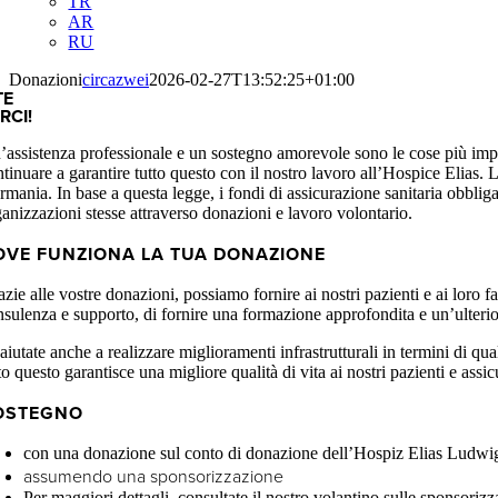
TR
AR
RU
Donazioni
circazwei
2026-02-27T13:52:25+01:00
TE
RCI!
’assistenza professionale e un sostegno amorevole sono le cose più impo
tinuare a garantire tutto questo con il nostro lavoro all’Hospice Elias. 
mania. In base a questa legge, i fondi di assicurazione sanitaria obbliga
ganizzazioni stesse attraverso donazioni e lavoro volontario.
OVE FUNZIONA LA TUA DONAZIONE
zie alle vostre donazioni, possiamo fornire ai nostri pazienti e ai loro 
sulenza e supporto, di fornire una formazione approfondita e un’ulteriore
aiutate anche a realizzare miglioramenti infrastrutturali in termini di qu
to questo garantisce una migliore qualità di vita ai nostri pazienti e ass
OSTEGNO
con una donazione sul conto di donazione dell’Hospiz Elias Ludwi
assumendo una sponsorizzazione
Per maggiori dettagli, consultate il nostro volantino sulle sponsorizz