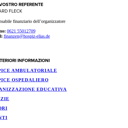
 VOSTRO REFERENTE
ARD FLECK
sabile finanziario dell’organizzatore
no:
0621 55012709
l:
finanzen@hospiz-elias.de
TERIORI INFORMAZIONI
PICE AMBULATORIALE
PICE OSPEDALIERO
ANIZZAZIONE EDUCATIVA
ZIE
ORI
NTI