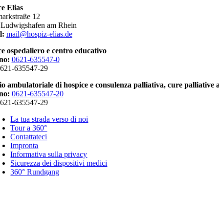
e Elias
markstraße 12
 Ludwigshafen am Rhein
l:
mail@hospiz-elias.de
e ospedaliero e centro educativo
no:
0621-635547-0
621-635547-29
io ambulatoriale di hospice e consulenza palliativa, cure palliative 
no:
0621-635547-20
621-635547-29
La tua strada verso di noi
Tour a 360°
Contattateci
Impronta
Informativa sulla privacy
Sicurezza dei dispositivi medici
360° Rundgang