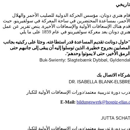
ريخي
م هنري دونان، مؤسس الحركة الدولية للصليب الأحمر والهلال
أحمر، بمساعدة المحتضرين في ساحة المعركة في سولفيرينو. حيث
م هناك الإسعافات الأولية والإسعافات الأخيرة. ينص تقرير عن عمل
ي دونان بعد معركة سولفيرينو في عام 1859 على ما يلي
اول دونانت تقديم المساعدة قدر استطاعته. وجثا على ركبتيه بجانب
مصابين بجروح خطيرة، الذين توسلوا إليه أن يبقى إلى جانبهم حتى
رمق الأخير، حتى لا يموتوا وحدهم“.
Buk-Swienty: Slagtebænk Dybbøl, Gyldend
كاء الاتصال بك
DR. ISABELLA BLANK-ELSB
ب دورة تدريبية معتمد/دورات الإسعافات الأولية للكبار
E-Mail:
bildungswerk@hospiz-elias
JUTTA SCH
ب دورة تدريبية معتمد/دورات الإسعافات الأولية للكبار