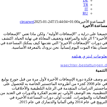
DE
TR
IT
RU
لمساعدة الأخيرة
2025-01-24T15:44:04+01:00
circazwei
ساعدة الأخيرة
يعنا على دراية بـ ”الإسعافات الأولية“. ولكن ماذا تعني ”الإسعافات
أخيرة“؟ الرعاية والمرافقة وتخفيف المعاناة في نهاية الحياة. اكتشف
 دورات ”الإسعافات الأخيرة“ التي نقدمها كيف يمكنك المساعدة في
ان بقاء الموت اليوم إنسانياً. نحن نزودك بالمعرفة الأساسية.
ومات ليتزي هيلفه
waechter-bestattungen
تنمية
 وصف فكرة دورة الإسعافات الأخيرة لأول مرة من قبل جورج بوليغ
في عام 2008 كجزء من أطروحة الماجستير الخاصة به للحصول على
جستير الدراسات المتقدمة في الرعاية التلطيفية والأخلاقيات
تنظيمية. بعد الوصف الأولي، تم تقديم الفكرة والدورات في العديد من
فعاليات والمؤتمرات. عُقدت أولى دورات المساعدة الأخيرة في
ج في عام 2014 وفي ألمانيا والدنمارك في عام 2015.