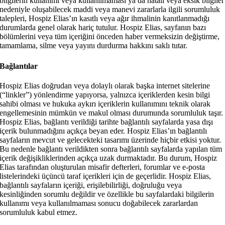
bilgilerin kullanımı veya kullanılmaması ya da hatalı veya eksik bilgiler
nedeniyle oluşabilecek maddi veya manevi zararlarla ilgili sorumluluk
talepleri, Hospiz Elias’ın kasıtlı veya ağır ihmalinin kanıtlanmadığı
durumlarda genel olarak hariç tutulur. Hospiz Elias, sayfanın bazı
bölümlerini veya tüm içeriğini önceden haber vermeksizin değiştirme,
tamamlama, silme veya yayını durdurma hakkını saklı tutar.
Bağlantılar
Hospiz Elias doğrudan veya dolaylı olarak başka internet sitelerine
(“linkler”) yönlendirme yapıyorsa, yalnızca içeriklerden kesin bilgi
sahibi olması ve hukuka aykırı içeriklerin kullanımını teknik olarak
engellemesinin mümkün ve makul olması durumunda sorumluluk taşır.
Hospiz Elias, bağlantı verildiği tarihte bağlantılı sayfalarda yasa dışı
içerik bulunmadığını açıkça beyan eder. Hospiz Elias’ın bağlantılı
sayfaların mevcut ve gelecekteki tasarımı üzerinde hiçbir etkisi yoktur.
Bu nedenle bağlantı verildikten sonra bağlantılı sayfalarda yapılan tüm
içerik değişikliklerinden açıkça uzak durmaktadır. Bu durum, Hospiz
Elias tarafından oluşturulan misafir defterleri, forumlar ve e-posta
listelerindeki üçüncü taraf içerikleri için de geçerlidir. Hospiz Elias,
bağlantılı sayfaların içeriği, erişilebilirliği, doğruluğu veya
kesinliğinden sorumlu değildir ve özellikle bu sayfalardaki bilgilerin
kullanımı veya kullanılmaması sonucu doğabilecek zararlardan
sorumluluk kabul etmez.