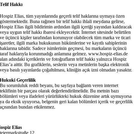
Telif Hakkı
Hospiz Elias, tüm yayınlarında geçerli telif haklarına uymaya özen
göstermektedir. Buna rağmen bir telif hakkı ihlali meydana gelirse,
Hospiz Elias ilgili bildirimin ardından ilgili içeriği yayından kaldıracak
veya uygun telif hakkı ibaresi ekleyecektir. İnternet sitesinde belirtilen
ve üçüncü kişiler tarafından korunuyor olabilecek tüm marka ve ticari
işaretler, ilgili marka hukukunun hükümlerine ve kayıtlı sahiplerinin
haklarına tabidir. Sadece isimlerinin geçmesi, bu markaların üçüncü
taraf haklarıyla korunmadığı anlamına gelmez. www.hospiz-elias.de
alan adındaki içeriklerin ve fotoğrafların telif hakkı yalnızca Hospiz
Elias’a aittir. Bu grafiklerin, seslerin veya metinlerin başka elektronik
veya basılı yayınlarda çoğaltılması, kliniğin açık izni olmadan yasaktır.
Hukuki Geçerlilik
Bu sorumluluk reddi beyanı, bu sayfaya bağlantı veren internet
teklifinin bir parçası olarak değerlendirilmelidir. Bu metnin bazı
bölümleri veya ifadeleri yürürlükteki hukuk düzenine artık uymuyorsa
ya da eksik uyuyorsa, belgenin geri kalan bölümleri içerik ve geçerlilik
açısından bundan etkilenmez.
ospiz Elias
teiermarkstraße 12