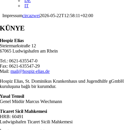
DE
IT
Impressum
circazwei
2026-05-22T12:58:11+02:00
KÜNYE
Hospiz Elias
Steiermarkstraße 12
67065 Ludwigshafen am Rhein
Tel.: 0621-635547-0
Fax: 0621-635547-29
Mail:
mail@hospiz-elias.de
Hospiz Elias, St. Dominikus Krankenhaus und Jugendhilfe gGmbH
kuruluşuna bağlı bir kurumdur.
Yasal Temsil
Genel Müdür Marcus Wiechmann
Ticaret Sicil Mahkemesi
HRB: 60491
Ludwigshafen Ticaret Sicili Mahkemesi