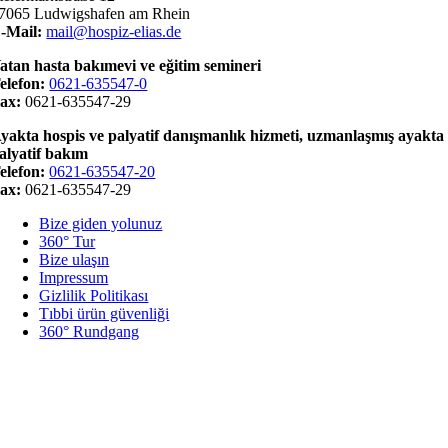
7065 Ludwigshafen am Rhein
-Mail:
mail@hospiz-elias.de
atan hasta bakımevi ve eğitim semineri
elefon:
0621-635547-0
ax:
0621-635547-29
yakta hospis ve palyatif danışmanlık hizmeti, uzmanlaşmış ayakta
alyatif bakım
elefon:
0621-635547-20
ax:
0621-635547-29
Bize giden yolunuz
360° Tur
Bize ulaşın
Impressum
Gizlilik Politikası
Tıbbi ürün güvenliği
360° Rundgang