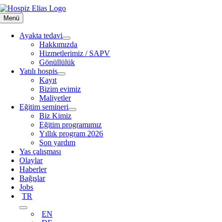
Skip
to
Menü
content
Ayakta tedavi
Hakkımızda
Hizmetlerimiz / SAPV
Gönüllülük
Yatılı hospis
Kayıt
Bizim evimiz
Maliyetler
Eğitim semineri
Biz Kimiz
Eğitim programımız
Yıllık program 2026
Son yardım
Yas çalışması
Olaylar
Haberler
Bağışlar
Jobs
TR
EN